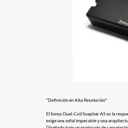
"Definición en Alta Resolución"
El Sonus Dual-Coil Soapbar A5 es la respue
exige una señal impecable y una arquitect
Diseñado bajo un protocolo de cancelación