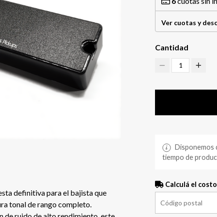
6
cuotas sin i
Ver cuotas y des
Cantidad
1
Disponemos de
tiempo de producc
Calculá el costo
sta definitiva para el bajista que
ura tonal de rango completo.
 de ruido de alto rendimiento, este