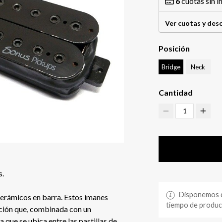
6
cuotas sin i
Ver cuotas y des
Posición
Bridge
Neck
Cantidad
1
s.
Disponemos de
erámicos en barra. Estos imanes
tiempo de producc
ción que, combinada con un
 que se ubica entre las pastillas de