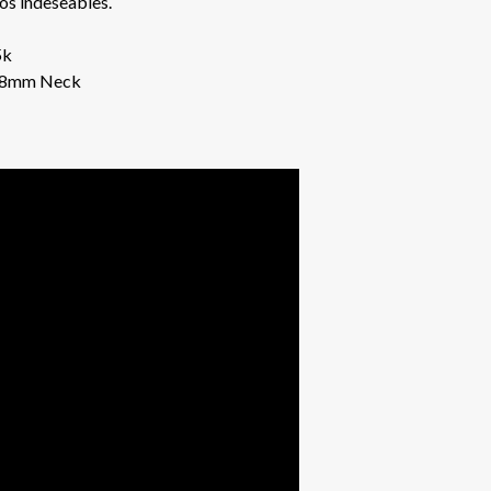
dos indeseables.
5k
 58mm Neck